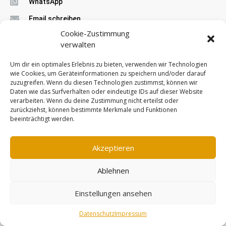
WhatsApp
Email schreiben
Cookie-Zustimmung
Facebook
verwalten
Leistungen
Um dir ein optimales Erlebnis zu bieten, verwenden wir Technologien
Angebot anfordern
wie Cookies, um Geräteinformationen zu speichern und/oder darauf
zuzugreifen. Wenn du diesen Technologien zustimmst, können wir
Entrümpelung
Entrümpelung
Daten wie das Surfverhalten oder eindeutige IDs auf dieser Website
verarbeiten. Wenn du deine Zustimmung nicht erteilst oder
Haushaltsauflösung
Haushaltsauflösung
zurückziehst, können bestimmte Merkmale und Funktionen
beeinträchtigt werden.
Wohnungsauflösung
Messie Entrümpelung
Akzeptieren
Betriebsauflösung
Ablehnen
Einstellungen ansehen
Unternehmen
Rechtliches
Datenschutz
Impressum
Kontakt
Impressum